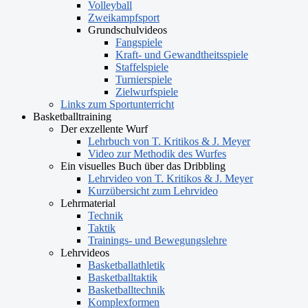
Volleyball
Zweikampfsport
Grundschulvideos
Fangspiele
Kraft- und Gewandtheitsspiele
Staffelspiele
Turnierspiele
Zielwurfspiele
Links zum Sportunterricht
Basketballtraining
Der exzellente Wurf
Lehrbuch von T. Kritikos & J. Meyer
Video zur Methodik des Wurfes
Ein visuelles Buch über das Dribbling
Lehrvideo von T. Kritikos & J. Meyer
Kurzübersicht zum Lehrvideo
Lehrmaterial
Technik
Taktik
Trainings- und Bewegungslehre
Lehrvideos
Basketballathletik
Basketballtaktik
Basketballtechnik
Komplexformen