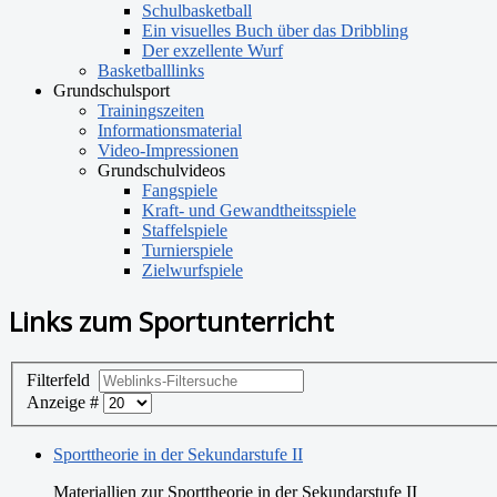
Schulbasketball
Ein visuelles Buch über das Dribbling
Der exzellente Wurf
Basketballlinks
Grundschulsport
Trainingszeiten
Informationsmaterial
Video-Impressionen
Grundschulvideos
Fangspiele
Kraft- und Gewandtheitsspiele
Staffelspiele
Turnierspiele
Zielwurfspiele
Links zum Sportunterricht
Filterfeld
Anzeige #
Sporttheorie in der Sekundarstufe II
Materiallien zur Sporttheorie in der Sekundarstufe II