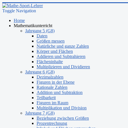
Toggle Navigation
Home
Mathematikunterricht
Jahrgang 5 (G8)
Daten
Größen messen
Natürliche und ganze Zahlen
Körper und Flächen
Addieren und Subtrahieren
Flächeninhalte
Multiplizieren und Dividieren
Jahrgang 6 (G8)
Dezimalzahlen
Figuren in der Ebene
Rationale Zahlen
Addition und Subtraktion
Teilbarkeit
Figuren im Raum
Multiplikation und Division
Jahrgang 7 (G8)
Beziehung zwischen Größen
Prozentrechnung