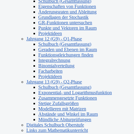
Schulbuch (Gesamtfassung)
Eigenschaften von Funktionen
Änderungsraten und Ableitung
Grundlagen der Stochastik
GR-Funktionen untersuchen
Punkte und Vektoren im Raum
Projektideen
Jahrgang 12 (G9) - Q1-Phase
Schulbuch (Gesamtfassung)
Geraden und Ebenen im Raum
Funktionsgleichungen finden
Integralrechnung
Binomialverteilung
Facharbeiten
Projektideen
Jahrgang 13 (G9) - Q2-Phase
Schulbuch (Gesamtfassung)
Exponential- und Logarithmusfunktion
Zusammengesetzte Funktionen
Stetige Zufallsgrößen
Modellieren mit Matrizen
Abstände und Winkel im Raum
Mündliche Abiturprüfungen
Digitales Schulbuch Oberstufe
Links zum Mathematikunterricht