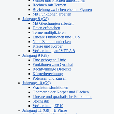
Winkel und Flächen untersuchen
Rechnen mit Termen
Beziehung zwischen ebenen Figuren
Mit Funktionen arbeiten
Jahrgang 8 (G8)
Mit Gleichungen arbeiten
Daten erforschen
Terme multiplizieren
Lineare Funktionen und LGS
Neue Zahlen entdecken
Kreise und Körper
Vorbereitung auf VERA 8
Jahrgang 9 (G8)
Eine gebogene Linie
Funktionen zum Quadrat
Rechtwinklige Dreiecke
Körperberechnung
Potenzen und Zinsen
Jahrgang 10 (G9)
Wachstumsfunktionen
Geometrie der Körper und Flächen
Lineare und quadratische Funktionen
Stochastik
Vorbereitung ZP10
Jahrgang 11 (G9) - E-Phase