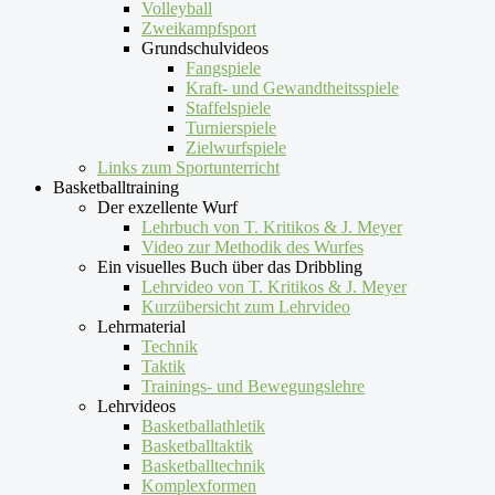
Volleyball
Zweikampfsport
Grundschulvideos
Fangspiele
Kraft- und Gewandtheitsspiele
Staffelspiele
Turnierspiele
Zielwurfspiele
Links zum Sportunterricht
Basketballtraining
Der exzellente Wurf
Lehrbuch von T. Kritikos & J. Meyer
Video zur Methodik des Wurfes
Ein visuelles Buch über das Dribbling
Lehrvideo von T. Kritikos & J. Meyer
Kurzübersicht zum Lehrvideo
Lehrmaterial
Technik
Taktik
Trainings- und Bewegungslehre
Lehrvideos
Basketballathletik
Basketballtaktik
Basketballtechnik
Komplexformen