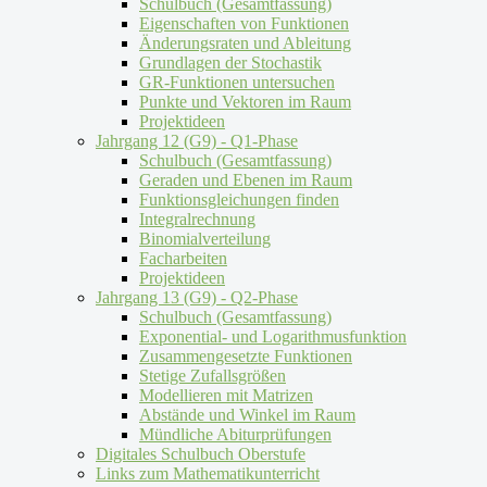
Schulbuch (Gesamtfassung)
Eigenschaften von Funktionen
Änderungsraten und Ableitung
Grundlagen der Stochastik
GR-Funktionen untersuchen
Punkte und Vektoren im Raum
Projektideen
Jahrgang 12 (G9) - Q1-Phase
Schulbuch (Gesamtfassung)
Geraden und Ebenen im Raum
Funktionsgleichungen finden
Integralrechnung
Binomialverteilung
Facharbeiten
Projektideen
Jahrgang 13 (G9) - Q2-Phase
Schulbuch (Gesamtfassung)
Exponential- und Logarithmusfunktion
Zusammengesetzte Funktionen
Stetige Zufallsgrößen
Modellieren mit Matrizen
Abstände und Winkel im Raum
Mündliche Abiturprüfungen
Digitales Schulbuch Oberstufe
Links zum Mathematikunterricht