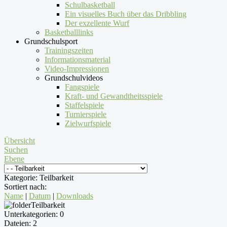
Schulbasketball
Ein visuelles Buch über das Dribbling
Der exzellente Wurf
Basketballlinks
Grundschulsport
Trainingszeiten
Informationsmaterial
Video-Impressionen
Grundschulvideos
Fangspiele
Kraft- und Gewandtheitsspiele
Staffelspiele
Turnierspiele
Zielwurfspiele
Übersicht
Suchen
Ebene
Kategorie: Teilbarkeit
Sortiert nach:
Name
|
Datum
|
Downloads
Teilbarkeit
Unterkategorien: 0
Dateien: 2