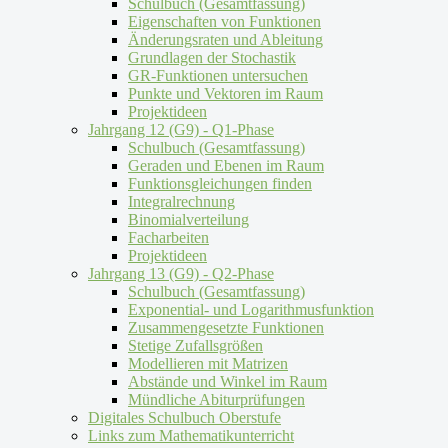
Schulbuch (Gesamtfassung)
Eigenschaften von Funktionen
Änderungsraten und Ableitung
Grundlagen der Stochastik
GR-Funktionen untersuchen
Punkte und Vektoren im Raum
Projektideen
Jahrgang 12 (G9) - Q1-Phase
Schulbuch (Gesamtfassung)
Geraden und Ebenen im Raum
Funktionsgleichungen finden
Integralrechnung
Binomialverteilung
Facharbeiten
Projektideen
Jahrgang 13 (G9) - Q2-Phase
Schulbuch (Gesamtfassung)
Exponential- und Logarithmusfunktion
Zusammengesetzte Funktionen
Stetige Zufallsgrößen
Modellieren mit Matrizen
Abstände und Winkel im Raum
Mündliche Abiturprüfungen
Digitales Schulbuch Oberstufe
Links zum Mathematikunterricht