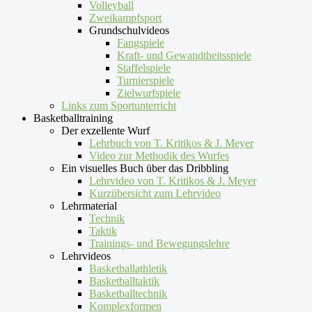
Volleyball
Zweikampfsport
Grundschulvideos
Fangspiele
Kraft- und Gewandtheitsspiele
Staffelspiele
Turnierspiele
Zielwurfspiele
Links zum Sportunterricht
Basketballtraining
Der exzellente Wurf
Lehrbuch von T. Kritikos & J. Meyer
Video zur Methodik des Wurfes
Ein visuelles Buch über das Dribbling
Lehrvideo von T. Kritikos & J. Meyer
Kurzübersicht zum Lehrvideo
Lehrmaterial
Technik
Taktik
Trainings- und Bewegungslehre
Lehrvideos
Basketballathletik
Basketballtaktik
Basketballtechnik
Komplexformen