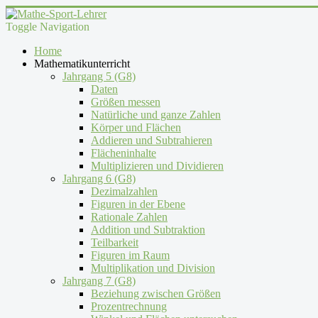
Toggle Navigation
Home
Mathematikunterricht
Jahrgang 5 (G8)
Daten
Größen messen
Natürliche und ganze Zahlen
Körper und Flächen
Addieren und Subtrahieren
Flächeninhalte
Multiplizieren und Dividieren
Jahrgang 6 (G8)
Dezimalzahlen
Figuren in der Ebene
Rationale Zahlen
Addition und Subtraktion
Teilbarkeit
Figuren im Raum
Multiplikation und Division
Jahrgang 7 (G8)
Beziehung zwischen Größen
Prozentrechnung