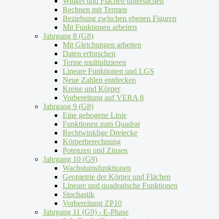
Winkel und Flächen untersuchen
Rechnen mit Termen
Beziehung zwischen ebenen Figuren
Mit Funktionen arbeiten
Jahrgang 8 (G8)
Mit Gleichungen arbeiten
Daten erforschen
Terme multiplizieren
Lineare Funktionen und LGS
Neue Zahlen entdecken
Kreise und Körper
Vorbereitung auf VERA 8
Jahrgang 9 (G8)
Eine gebogene Linie
Funktionen zum Quadrat
Rechtwinklige Dreiecke
Körperberechnung
Potenzen und Zinsen
Jahrgang 10 (G9)
Wachstumsfunktionen
Geometrie der Körper und Flächen
Lineare und quadratische Funktionen
Stochastik
Vorbereitung ZP10
Jahrgang 11 (G9) - E-Phase