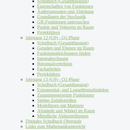
Schulbuch (Gesamtfassung)
Eigenschaften von Funktionen
Änderungsraten und Ableitung
Grundlagen der Stochastik
GR-Funktionen untersuchen
Punkte und Vektoren im Raum
Projektideen
Jahrgang 12 (G9) - Q1-Phase
Schulbuch (Gesamtfassung)
Geraden und Ebenen im Raum
Funktionsgleichungen finden
Integralrechnung
Binomialverteilung
Facharbeiten
Projektideen
Jahrgang 13 (G9) - Q2-Phase
Schulbuch (Gesamtfassung)
Exponential- und Logarithmusfunktion
Zusammengesetzte Funktionen
Stetige Zufallsgrößen
Modellieren mit Matrizen
Abstände und Winkel im Raum
Mündliche Abiturprüfungen
Digitales Schulbuch Oberstufe
Links zum Mathematikunterricht