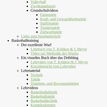
Volleyball
Zweikampfsport
Grundschulvideos
Fangspiele
Kraft- und Gewandtheitsspiele
Staffelspiele
Turnierspiele
Zielwurfspiele
Links zum Sportunterricht
Basketballtraining
Der exzellente Wurf
Lehrbuch von T. Kritikos & J. Meyer
Video zur Methodik des Wurfes
Ein visuelles Buch über das Dribbling
Lehrvideo von T. Kritikos & J. Meyer
Kurzübersicht zum Lehrvideo
Lehrmaterial
Technik
Taktik
Trainings- und Bewegungslehre
Lehrvideos
Basketballathletik
Basketballtaktik
Basketballtechnik
Komplexformen