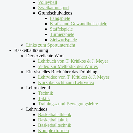
Volleyball
Zweikampfsport
Grundschulvideos
Fangspiele
Kraft- und Gewandtheitsspiele
Staffelspiele
Turnierspiele
Zielwurfspiele
Links zum Sportunterricht
Basketballtraining
Der exzellente Wurf
Lehrbuch von T. Kritikos & J. Meyer
Video zur Methodik des Wurfes
Ein visuelles Buch über das Dribbling
Lehrvideo von T. Kritikos & J. Meyer
Kurzübersicht zum Lehrvideo
Lehrmaterial
Technik
Taktik
Trainings- und Bewegungslehre
Lehrvideos
Basketballathletik
Basketballtaktik
Basketballtechnik
Komplexformen