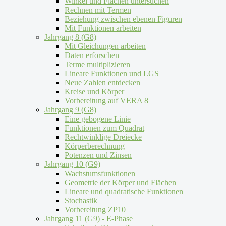
Winkel und Flächen untersuchen
Rechnen mit Termen
Beziehung zwischen ebenen Figuren
Mit Funktionen arbeiten
Jahrgang 8 (G8)
Mit Gleichungen arbeiten
Daten erforschen
Terme multiplizieren
Lineare Funktionen und LGS
Neue Zahlen entdecken
Kreise und Körper
Vorbereitung auf VERA 8
Jahrgang 9 (G8)
Eine gebogene Linie
Funktionen zum Quadrat
Rechtwinklige Dreiecke
Körperberechnung
Potenzen und Zinsen
Jahrgang 10 (G9)
Wachstumsfunktionen
Geometrie der Körper und Flächen
Lineare und quadratische Funktionen
Stochastik
Vorbereitung ZP10
Jahrgang 11 (G9) - E-Phase