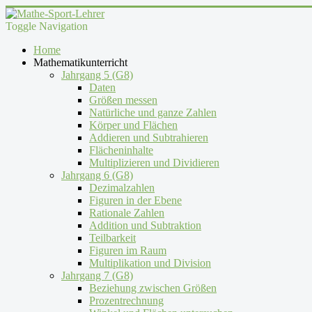
Toggle Navigation
Home
Mathematikunterricht
Jahrgang 5 (G8)
Daten
Größen messen
Natürliche und ganze Zahlen
Körper und Flächen
Addieren und Subtrahieren
Flächeninhalte
Multiplizieren und Dividieren
Jahrgang 6 (G8)
Dezimalzahlen
Figuren in der Ebene
Rationale Zahlen
Addition und Subtraktion
Teilbarkeit
Figuren im Raum
Multiplikation und Division
Jahrgang 7 (G8)
Beziehung zwischen Größen
Prozentrechnung