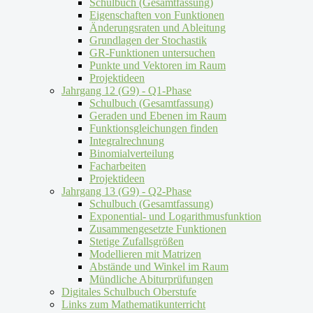
Schulbuch (Gesamtfassung)
Eigenschaften von Funktionen
Änderungsraten und Ableitung
Grundlagen der Stochastik
GR-Funktionen untersuchen
Punkte und Vektoren im Raum
Projektideen
Jahrgang 12 (G9) - Q1-Phase
Schulbuch (Gesamtfassung)
Geraden und Ebenen im Raum
Funktionsgleichungen finden
Integralrechnung
Binomialverteilung
Facharbeiten
Projektideen
Jahrgang 13 (G9) - Q2-Phase
Schulbuch (Gesamtfassung)
Exponential- und Logarithmusfunktion
Zusammengesetzte Funktionen
Stetige Zufallsgrößen
Modellieren mit Matrizen
Abstände und Winkel im Raum
Mündliche Abiturprüfungen
Digitales Schulbuch Oberstufe
Links zum Mathematikunterricht