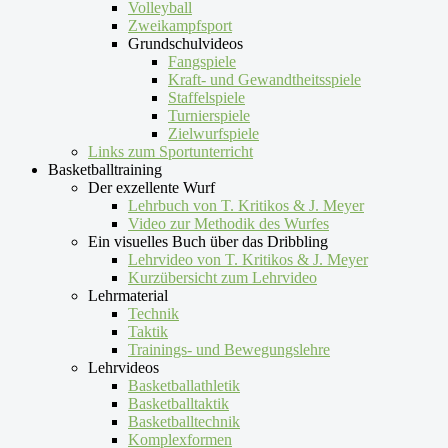
Volleyball
Zweikampfsport
Grundschulvideos
Fangspiele
Kraft- und Gewandtheitsspiele
Staffelspiele
Turnierspiele
Zielwurfspiele
Links zum Sportunterricht
Basketballtraining
Der exzellente Wurf
Lehrbuch von T. Kritikos & J. Meyer
Video zur Methodik des Wurfes
Ein visuelles Buch über das Dribbling
Lehrvideo von T. Kritikos & J. Meyer
Kurzübersicht zum Lehrvideo
Lehrmaterial
Technik
Taktik
Trainings- und Bewegungslehre
Lehrvideos
Basketballathletik
Basketballtaktik
Basketballtechnik
Komplexformen