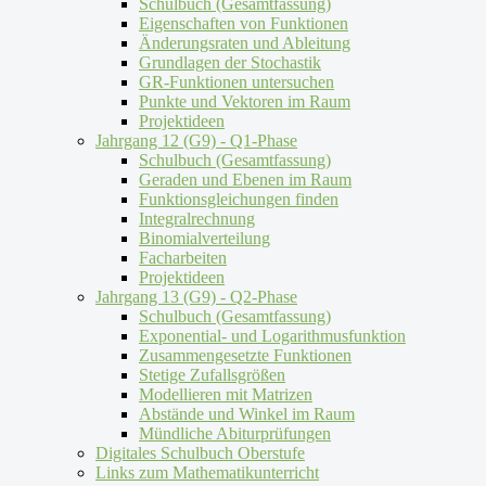
Schulbuch (Gesamtfassung)
Eigenschaften von Funktionen
Änderungsraten und Ableitung
Grundlagen der Stochastik
GR-Funktionen untersuchen
Punkte und Vektoren im Raum
Projektideen
Jahrgang 12 (G9) - Q1-Phase
Schulbuch (Gesamtfassung)
Geraden und Ebenen im Raum
Funktionsgleichungen finden
Integralrechnung
Binomialverteilung
Facharbeiten
Projektideen
Jahrgang 13 (G9) - Q2-Phase
Schulbuch (Gesamtfassung)
Exponential- und Logarithmusfunktion
Zusammengesetzte Funktionen
Stetige Zufallsgrößen
Modellieren mit Matrizen
Abstände und Winkel im Raum
Mündliche Abiturprüfungen
Digitales Schulbuch Oberstufe
Links zum Mathematikunterricht