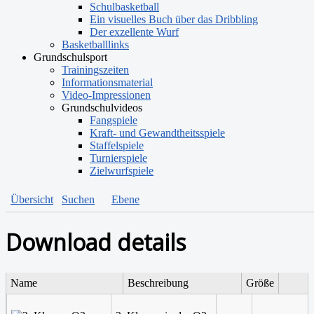
Schulbasketball
Ein visuelles Buch über das Dribbling
Der exzellente Wurf
Basketballlinks
Grundschulsport
Trainingszeiten
Informationsmaterial
Video-Impressionen
Grundschulvideos
Fangspiele
Kraft- und Gewandtheitsspiele
Staffelspiele
Turnierspiele
Zielwurfspiele
Übersicht
Suchen
Ebene
Download details
Name
Beschreibung
Größe