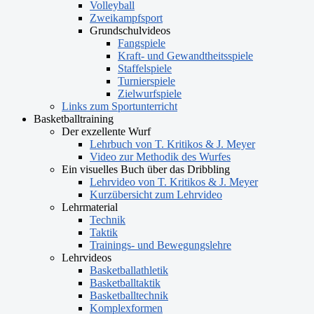
Volleyball
Zweikampfsport
Grundschulvideos
Fangspiele
Kraft- und Gewandtheitsspiele
Staffelspiele
Turnierspiele
Zielwurfspiele
Links zum Sportunterricht
Basketballtraining
Der exzellente Wurf
Lehrbuch von T. Kritikos & J. Meyer
Video zur Methodik des Wurfes
Ein visuelles Buch über das Dribbling
Lehrvideo von T. Kritikos & J. Meyer
Kurzübersicht zum Lehrvideo
Lehrmaterial
Technik
Taktik
Trainings- und Bewegungslehre
Lehrvideos
Basketballathletik
Basketballtaktik
Basketballtechnik
Komplexformen