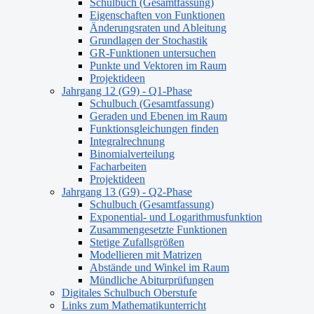
Schulbuch (Gesamtfassung)
Eigenschaften von Funktionen
Änderungsraten und Ableitung
Grundlagen der Stochastik
GR-Funktionen untersuchen
Punkte und Vektoren im Raum
Projektideen
Jahrgang 12 (G9) - Q1-Phase
Schulbuch (Gesamtfassung)
Geraden und Ebenen im Raum
Funktionsgleichungen finden
Integralrechnung
Binomialverteilung
Facharbeiten
Projektideen
Jahrgang 13 (G9) - Q2-Phase
Schulbuch (Gesamtfassung)
Exponential- und Logarithmusfunktion
Zusammengesetzte Funktionen
Stetige Zufallsgrößen
Modellieren mit Matrizen
Abstände und Winkel im Raum
Mündliche Abiturprüfungen
Digitales Schulbuch Oberstufe
Links zum Mathematikunterricht