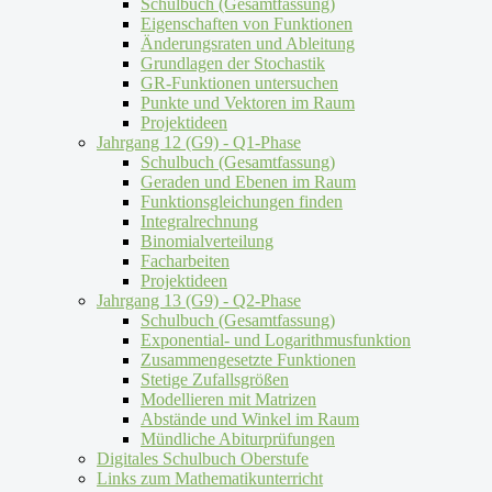
Schulbuch (Gesamtfassung)
Eigenschaften von Funktionen
Änderungsraten und Ableitung
Grundlagen der Stochastik
GR-Funktionen untersuchen
Punkte und Vektoren im Raum
Projektideen
Jahrgang 12 (G9) - Q1-Phase
Schulbuch (Gesamtfassung)
Geraden und Ebenen im Raum
Funktionsgleichungen finden
Integralrechnung
Binomialverteilung
Facharbeiten
Projektideen
Jahrgang 13 (G9) - Q2-Phase
Schulbuch (Gesamtfassung)
Exponential- und Logarithmusfunktion
Zusammengesetzte Funktionen
Stetige Zufallsgrößen
Modellieren mit Matrizen
Abstände und Winkel im Raum
Mündliche Abiturprüfungen
Digitales Schulbuch Oberstufe
Links zum Mathematikunterricht