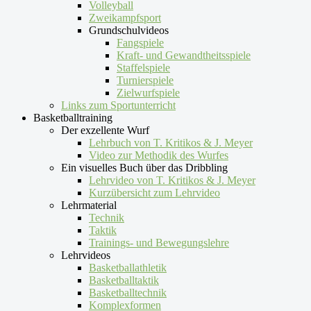
Volleyball
Zweikampfsport
Grundschulvideos
Fangspiele
Kraft- und Gewandtheitsspiele
Staffelspiele
Turnierspiele
Zielwurfspiele
Links zum Sportunterricht
Basketballtraining
Der exzellente Wurf
Lehrbuch von T. Kritikos & J. Meyer
Video zur Methodik des Wurfes
Ein visuelles Buch über das Dribbling
Lehrvideo von T. Kritikos & J. Meyer
Kurzübersicht zum Lehrvideo
Lehrmaterial
Technik
Taktik
Trainings- und Bewegungslehre
Lehrvideos
Basketballathletik
Basketballtaktik
Basketballtechnik
Komplexformen