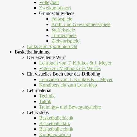
Volleyball
Zweikampfsport
Grundschulvideos
Fangspiele
Kraft- und Gewandtheitsspiele
Staffelspiele
Turnierspiele
Zielwurfspiele
Links zum Sportunterricht
Basketballtraining
Der exzellente Wurf
Lehrbuch von T. Kritikos & J. Meyer
Video zur Methodik des Wurfes
Ein visuelles Buch über das Dribbling
Lehrvideo von T. Kritikos & J. Meyer
Kurzübersicht zum Lehrvideo
Lehrmaterial
Technik
Taktik
Trainings- und Bewegungslehre
Lehrvideos
Basketballathletik
Basketballtaktik
Basketballtechnik
Komplexformen