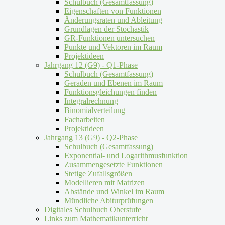
Schulbuch (Gesamtfassung)
Eigenschaften von Funktionen
Änderungsraten und Ableitung
Grundlagen der Stochastik
GR-Funktionen untersuchen
Punkte und Vektoren im Raum
Projektideen
Jahrgang 12 (G9) - Q1-Phase
Schulbuch (Gesamtfassung)
Geraden und Ebenen im Raum
Funktionsgleichungen finden
Integralrechnung
Binomialverteilung
Facharbeiten
Projektideen
Jahrgang 13 (G9) - Q2-Phase
Schulbuch (Gesamtfassung)
Exponential- und Logarithmusfunktion
Zusammengesetzte Funktionen
Stetige Zufallsgrößen
Modellieren mit Matrizen
Abstände und Winkel im Raum
Mündliche Abiturprüfungen
Digitales Schulbuch Oberstufe
Links zum Mathematikunterricht