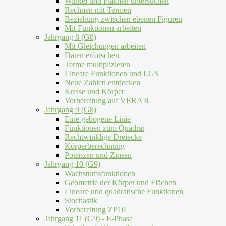
Winkel und Flächen untersuchen
Rechnen mit Termen
Beziehung zwischen ebenen Figuren
Mit Funktionen arbeiten
Jahrgang 8 (G8)
Mit Gleichungen arbeiten
Daten erforschen
Terme multiplizieren
Lineare Funktionen und LGS
Neue Zahlen entdecken
Kreise und Körper
Vorbereitung auf VERA 8
Jahrgang 9 (G8)
Eine gebogene Linie
Funktionen zum Quadrat
Rechtwinklige Dreiecke
Körperberechnung
Potenzen und Zinsen
Jahrgang 10 (G9)
Wachstumsfunktionen
Geometrie der Körper und Flächen
Lineare und quadratische Funktionen
Stochastik
Vorbereitung ZP10
Jahrgang 11 (G9) - E-Phase