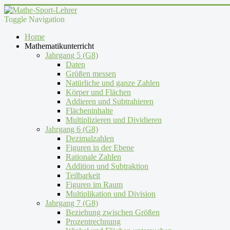
Toggle Navigation
Home
Mathematikunterricht
Jahrgang 5 (G8)
Daten
Größen messen
Natürliche und ganze Zahlen
Körper und Flächen
Addieren und Subtrahieren
Flächeninhalte
Multiplizieren und Dividieren
Jahrgang 6 (G8)
Dezimalzahlen
Figuren in der Ebene
Rationale Zahlen
Addition und Subtraktion
Teilbarkeit
Figuren im Raum
Multiplikation und Division
Jahrgang 7 (G8)
Beziehung zwischen Größen
Prozentrechnung