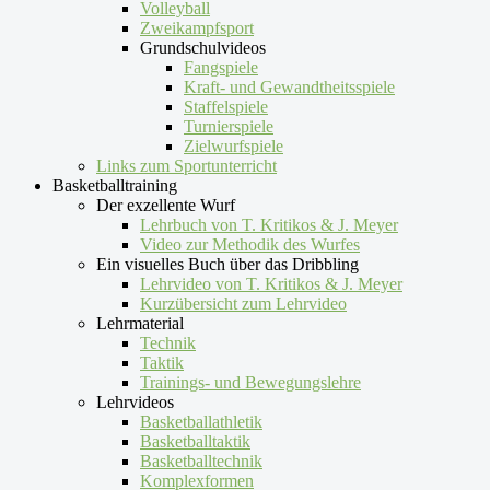
Volleyball
Zweikampfsport
Grundschulvideos
Fangspiele
Kraft- und Gewandtheitsspiele
Staffelspiele
Turnierspiele
Zielwurfspiele
Links zum Sportunterricht
Basketballtraining
Der exzellente Wurf
Lehrbuch von T. Kritikos & J. Meyer
Video zur Methodik des Wurfes
Ein visuelles Buch über das Dribbling
Lehrvideo von T. Kritikos & J. Meyer
Kurzübersicht zum Lehrvideo
Lehrmaterial
Technik
Taktik
Trainings- und Bewegungslehre
Lehrvideos
Basketballathletik
Basketballtaktik
Basketballtechnik
Komplexformen