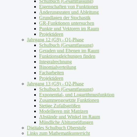
Schulbuch (Gesamtfassung)
Eigenschaften von Funktionen
Änderungsraten und Ableitung
Grundlagen der Stochastik
GR-Funktionen untersuchen
Punkte und Vektoren im Raum
Projektideen
Jahrgang 12 (G9) - Q1-Phase
Schulbuch (Gesamtfassung)
Geraden und Ebenen im Raum
Funktionsgleichungen finden
Integralrechnung
Binomialverteilung
Facharbeiten
Projektideen
Jahrgang 13 (G9) - Q2-Phase
Schulbuch (Gesamtfassung)
Exponential- und Logarithmusfunktion
Zusammengesetzte Funktionen
Stetige Zufallsgrößen
Modellieren mit Matrizen
Abstände und Winkel im Raum
Mündliche Abiturprüfungen
Digitales Schulbuch Oberstufe
Links zum Mathematikunterricht